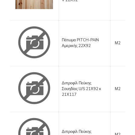
V 22Χ92
Πάτωμα PITCH-PAIN
Μ2
Αμερικής 22Χ92
Διπροφίλ Πεύκης
Σουηδίας U/S 21Χ92 κ
Μ2
21Χ117
Διπροφίλ Πεύκης
Μ2